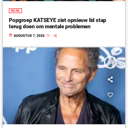
NU.NL
Popgroep KATSEYE ziet opnieuw lid stap
terug doen om mentale problemen
today
AUGUSTUS 7, 2026
insert_link