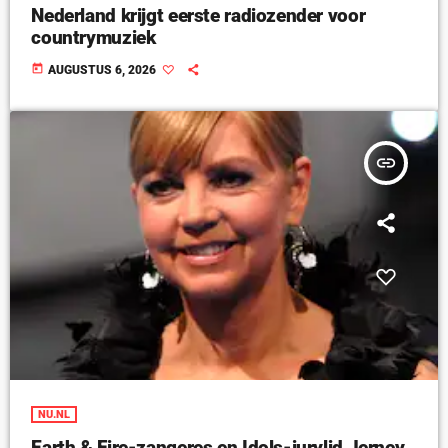
Nederland krijgt eerste radiozender voor
countrymuziek
today
AUGUSTUS 6, 2026
insert_link
NU.NL
Earth & Fire-zangeres en Idols-jurylid Jerney