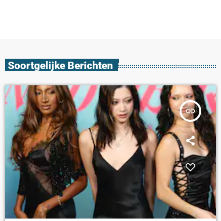
Soortgelijke Berichten
insert_link