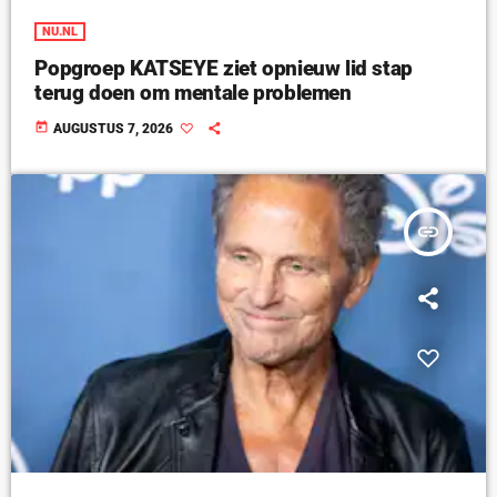
NU.NL
Popgroep KATSEYE ziet opnieuw lid stap
terug doen om mentale problemen
today
AUGUSTUS 7, 2026
insert_link