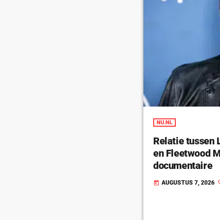
NU.NL
Relatie tussen
en Fleetwood M
documentaire
AUGUSTUS 7, 2026
today