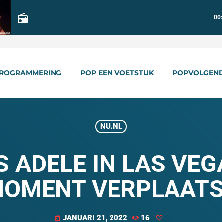
radio
00
ROGRAMMERING
POP EEN VOETSTUK
POPVOLGEN
NU.NL
 ADELE IN LAS VEG
OMENT VERPLAAT
JANUARI 21, 2022
16
today