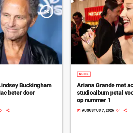
insert_link
NU.NL
 Lindsey Buckingham
Ariana Grande met ac
ac beter door
studioalbum petal voo
op nummer 1
AUGUSTUS 7, 2026
today