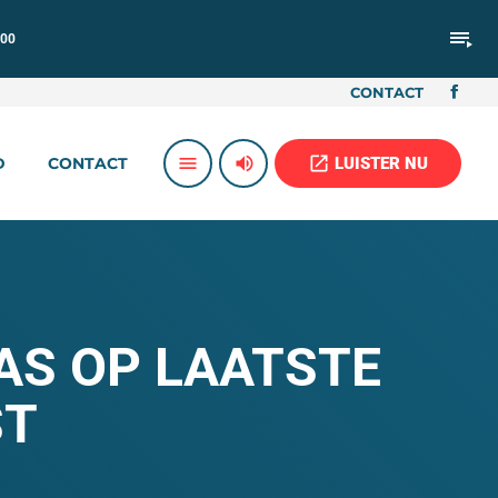
playlist_play
:00
CONTACT
volume_up
open_in_new
menu
LUISTER NU
D
CONTACT
AS OP LAATSTE
ST