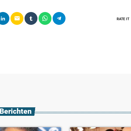
email
RATE IT
 Berichten