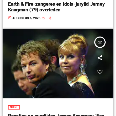
Earth & Fire-zangeres en Idols-jurylid Jerney
Kaagman (79) overleden
today
AUGUSTUS 6, 2026
insert_link
NU.NL
Reacties op overlijden Jerney Kaagman: ‘Een