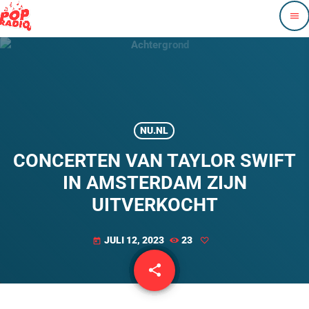
menu
NU.NL
CONCERTEN VAN TAYLOR SWIFT
IN AMSTERDAM ZIJN
UITVERKOCHT
JULI 12, 2023
23
today
share
email