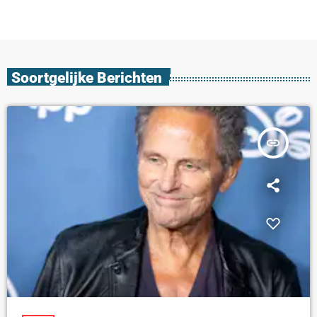
Soortgelijke Berichten
insert_link