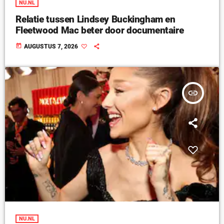
NU.NL
Relatie tussen Lindsey Buckingham en
Fleetwood Mac beter door documentaire
today
AUGUSTUS 7, 2026
insert_link
NU.NL