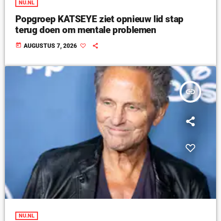
NU.NL
Popgroep KATSEYE ziet opnieuw lid stap
terug doen om mentale problemen
today
AUGUSTUS 7, 2026
insert_link
NU.NL