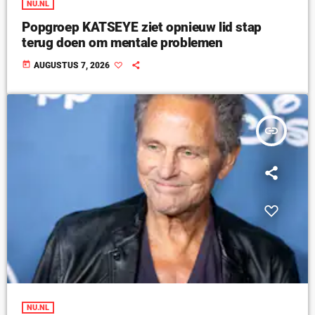
NU.NL
Popgroep KATSEYE ziet opnieuw lid stap
terug doen om mentale problemen
today
AUGUSTUS 7, 2026
insert_link
NU.NL