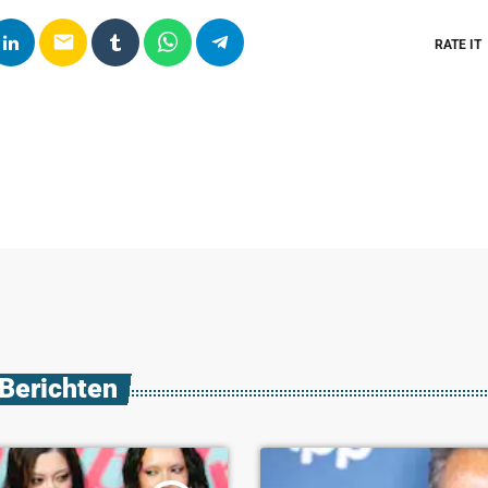
email
RATE IT
 Berichten