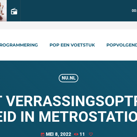
radio
00
ROGRAMMERING
POP EEN VOETSTUK
POPVOLGEN
NU.NL
T VERRASSINGSOPT
EID IN METROSTATIO
MEI 8, 2022
11
today