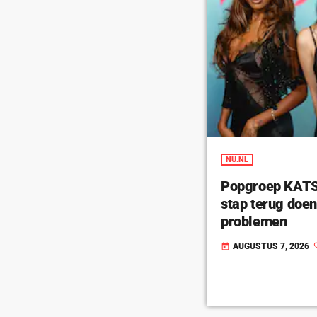
NU.NL
Popgroep KATSE
stap terug doe
problemen
AUGUSTUS 7, 2026
today