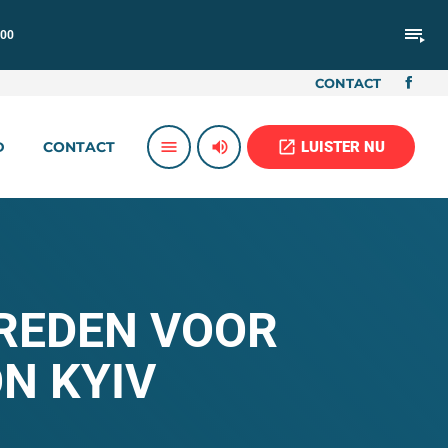
playlist_play
:00
CONTACT
volume_up
open_in_new
menu
LUISTER NU
D
CONTACT
REDEN VOOR
N KYIV