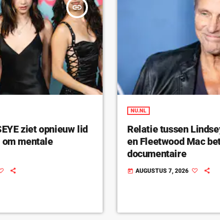
insert_link
NU.NL
YE ziet opnieuw lid
Relatie tussen Linds
n om mentale
en Fleetwood Mac bet
documentaire
AUGUSTUS 7, 2026
today