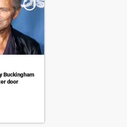
insert_link
ey Buckingham
er door