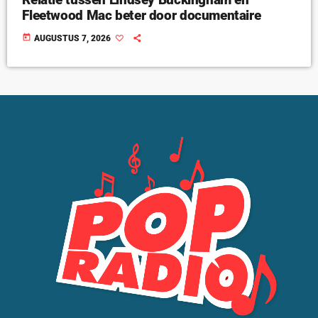
Fleetwood Mac beter door documentaire
today
AUGUSTUS 7, 2026