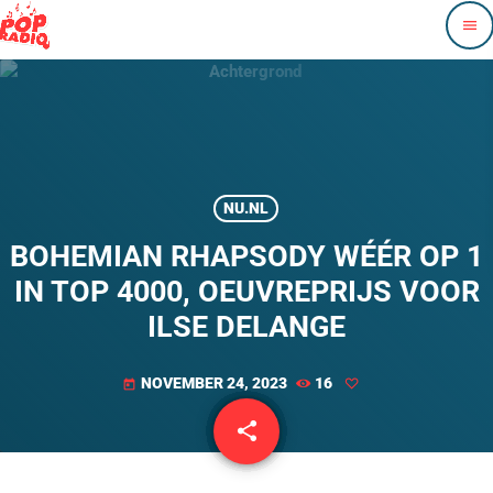
menu
NU.NL
BOHEMIAN RHAPSODY WÉÉR OP 1
IN TOP 4000, OEUVREPRIJS VOOR
ILSE DELANGE
NOVEMBER 24, 2023
16
today
share
email