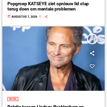
Popgroep KATSEYE ziet opnieuw lid stap
terug doen om mentale problemen
today
AUGUSTUS 7, 2026
insert_link
NU.NL
Relatie tussen Lindsey Buckingham en