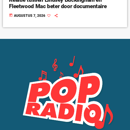
Fleetwood Mac beter door documentaire
today
AUGUSTUS 7, 2026