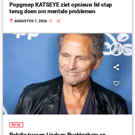
Popgroep KATSEYE ziet opnieuw lid stap
terug doen om mentale problemen
today
AUGUSTUS 7, 2026
insert_link
NU.NL
Relatie tussen Lindsey Buckingham en