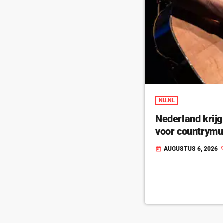
NU.NL
Nederland krijg
voor countrymu
AUGUSTUS 6, 2026
today