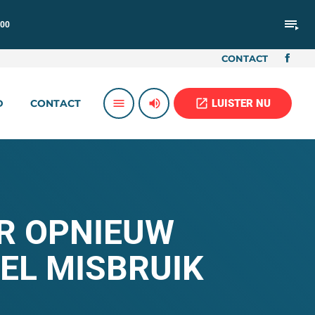
playlist_play
:00
CONTACT
volume_up
open_in_new
menu
LUISTER NU
D
CONTACT
R OPNIEUW
EL MISBRUIK