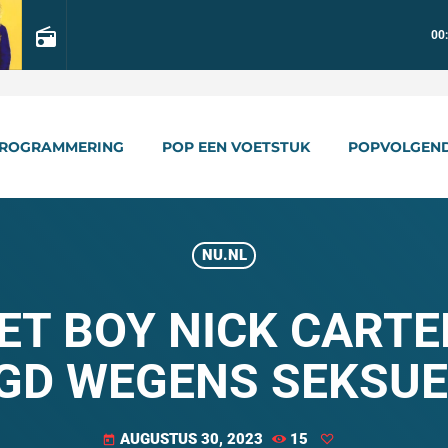
radio
00
ROGRAMMERING
POP EEN VOETSTUK
POPVOLGEN
NU.NL
ET BOY NICK CARTE
D WEGENS SEKSUE
AUGUSTUS 30, 2023
15
today