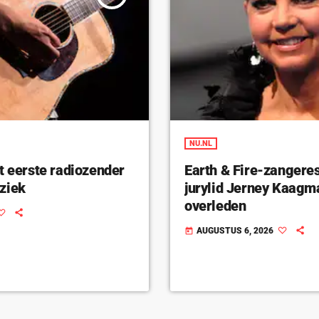
NU.NL
t eerste radiozender
Earth & Fire-zangeres
ziek
jurylid Jerney Kaagm
overleden
AUGUSTUS 6, 2026
today