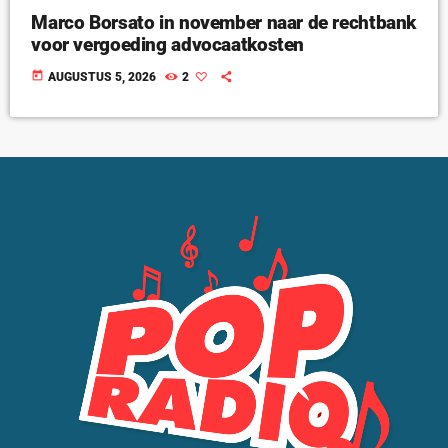
Marco Borsato in november naar de rechtbank
voor vergoeding advocaatkosten
today
AUGUSTUS 5, 2026
2