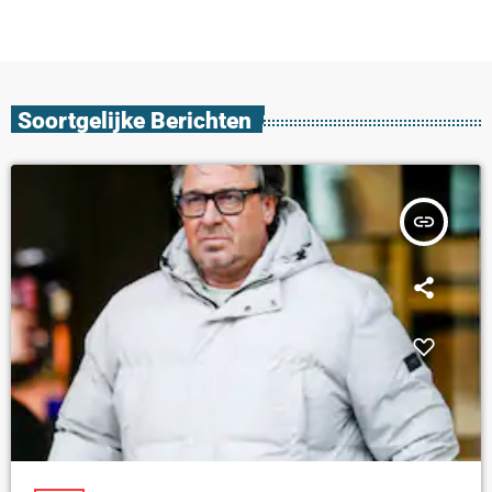
Soortgelijke Berichten
insert_link