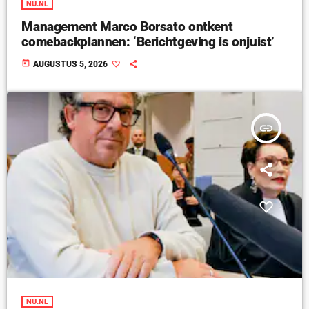
NU.NL
Management Marco Borsato ontkent
comebackplannen: ‘Berichtgeving is onjuist’
today
AUGUSTUS 5, 2026
insert_link
NU.NL