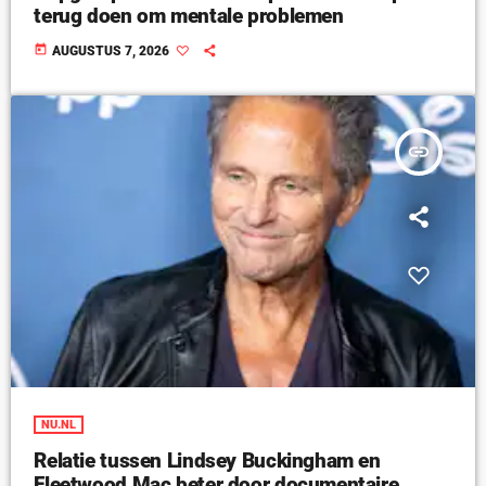
terug doen om mentale problemen
today
AUGUSTUS 7, 2026
insert_link
NU.NL
Relatie tussen Lindsey Buckingham en
Fleetwood Mac beter door documentaire