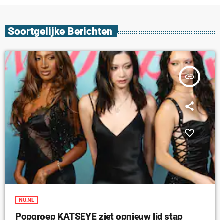
Soortgelijke Berichten
insert_link
NU.NL
Popgroep KATSEYE ziet opnieuw lid stap