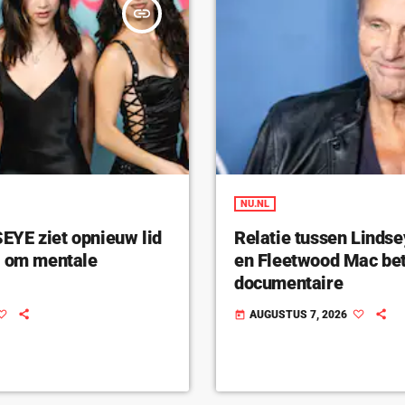
insert_link
NU.NL
YE ziet opnieuw lid
Relatie tussen Linds
n om mentale
en Fleetwood Mac bet
documentaire
AUGUSTUS 7, 2026
today