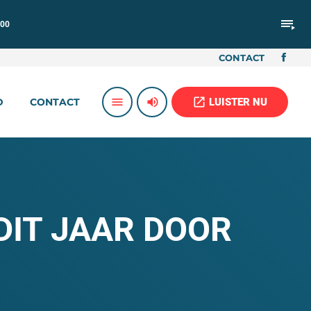
playlist_play
:00
CONTACT
volume_up
open_in_new
menu
LUISTER NU
D
CONTACT
IT JAAR DOOR