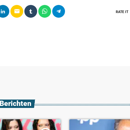
email
RATE IT
 Berichten