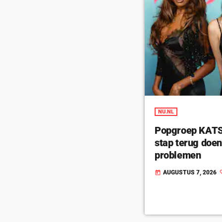
NU.NL
Popgroep KATSE
stap terug doe
problemen
AUGUSTUS 7, 2026
today