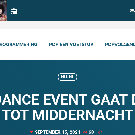
radio
00
ROGRAMMERING
POP EEN VOETSTUK
POPVOLGEN
NU.NL
ANCE EVENT GAAT D
TOT MIDDERNACHT
SEPTEMBER 15, 2021
60
today