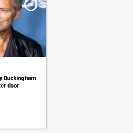
insert_link
ey Buckingham
er door