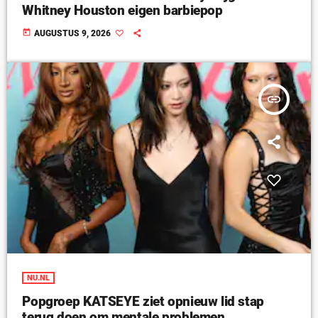
Whitney Houston eigen barbiepop
today
AUGUSTUS 9, 2026
insert_link
NU.NL
Popgroep KATSEYE ziet opnieuw lid stap
terug doen om mentale problemen