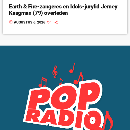
Earth & Fire-zangeres en Idols-jurylid Jerney
Kaagman (79) overleden
today
AUGUSTUS 6, 2026