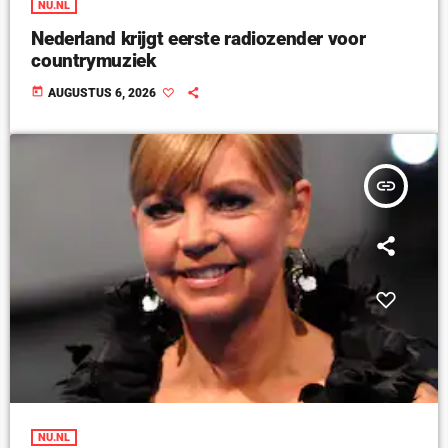
NU.NL
Nederland krijgt eerste radiozender voor
countrymuziek
today
AUGUSTUS 6, 2026
insert_link
NU.NL